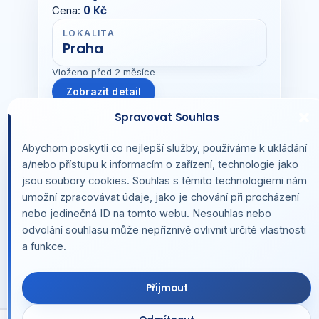
0 Kč
Cena:
LOKALITA
Praha
Vloženo před 2 měsíce
Zobrazit detail
Spravovat Souhlas
Abychom poskytli co nejlepší služby, používáme k ukládání
Archivováno
a/nebo přístupu k informacím o zařízení, technologie jako
Prodej autobusu
jsou soubory cookies. Souhlas s těmito technologiemi nám
0 Kč
Cena:
umožní zpracovávat údaje, jako je chování při procházení
nebo jedinečná ID na tomto webu. Nesouhlas nebo
LOKALITA
odvolání souhlasu může nepříznivě ovlivnit určité vlastnosti
Praha
a funkce.
Vloženo před 2 měsíce
Zobrazit detail
Přijmout
Informace pro inzerenty
Všeobecné podmínky
Nabídka Aukcí